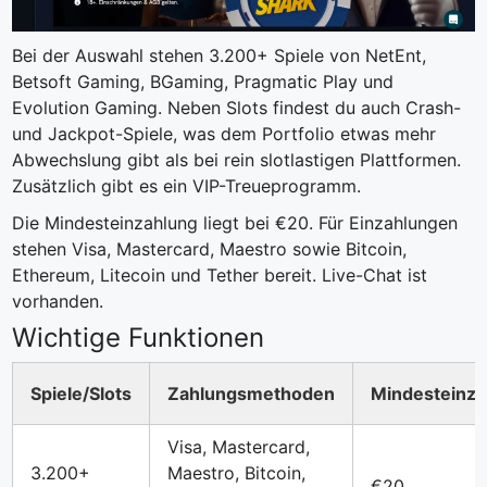
Bei der Auswahl stehen 3.200+ Spiele von NetEnt,
Betsoft Gaming, BGaming, Pragmatic Play und
Evolution Gaming. Neben Slots findest du auch Crash-
und Jackpot-Spiele, was dem Portfolio etwas mehr
Abwechslung gibt als bei rein slotlastigen Plattformen.
Zusätzlich gibt es ein VIP-Treueprogramm.
Die Mindesteinzahlung liegt bei €20. Für Einzahlungen
stehen Visa, Mastercard, Maestro sowie Bitcoin,
Ethereum, Litecoin und Tether bereit. Live-Chat ist
vorhanden.
Wichtige Funktionen
Spiele/Slots
Zahlungsmethoden
Mindesteinza
Visa, Mastercard,
3.200+
Maestro, Bitcoin,
€20