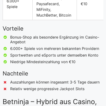
6.000+
Paysafecard,
€10
Spiele
MiFinity,
MuchBetter, Bitcoin
Vorteile
Bonus-Shop als besondere Ergänzung im Casino-
Angebot
6.000+ Spiele von mehreren bekannten Providern
Sportwetten und eSports unter demselben Konto
Niedrige Mindesteinzahlung von €10
Nachteile
Auszahlungen können insgesamt 3-5 Tage dauern
Relativ wenige progressive Jackpot Slots
Betninja – Hybrid aus Casino,