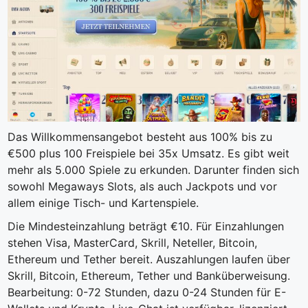
Das Willkommensangebot besteht aus 100% bis zu
€500 plus 100 Freispiele bei 35x Umsatz. Es gibt weit
mehr als 5.000 Spiele zu erkunden. Darunter finden sich
sowohl Megaways Slots, als auch Jackpots und vor
allem einige Tisch- und Kartenspiele.
Die Mindesteinzahlung beträgt €10. Für Einzahlungen
stehen Visa, MasterCard, Skrill, Neteller, Bitcoin,
Ethereum und Tether bereit. Auszahlungen laufen über
Skrill, Bitcoin, Ethereum, Tether und Banküberweisung.
Bearbeitung: 0-72 Stunden, dazu 0-24 Stunden für E-