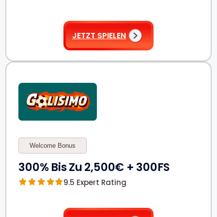
JETZT SPIELEN
Welcome Bonus
300% Bis Zu 2,500€ + 300FS
9.5 Expert Rating