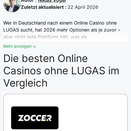
Autor :
Niklas Vogel
Zuletzt aktualisiert :
22 April 2026
Wer in Deutschland nach einem Online Casino ohne
LUGAS sucht, hat 2026 mehr Optionen als je zuvor –
aber nicht jede Plattform hält, was sie
Mehr anzeigen
Die besten Online
Casinos ohne LUGAS im
Vergleich