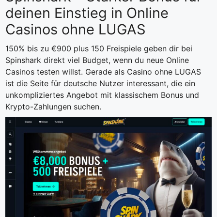
deinen Einstieg in Online
Casinos ohne LUGAS
150% bis zu €900 plus 150 Freispiele geben dir bei
Spinshark direkt viel Budget, wenn du neue Online
Casinos testen willst. Gerade als Casino ohne LUGAS
ist die Seite für deutsche Nutzer interessant, die ein
unkompliziertes Angebot mit klassischem Bonus und
Krypto-Zahlungen suchen.