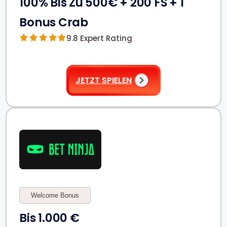
100% Bis Zu 500€ + 200 FS + 1
Bonus Crab
9.8 Expert Rating
JETZT SPIELEN
Welcome Bonus
Bis 1.000 €