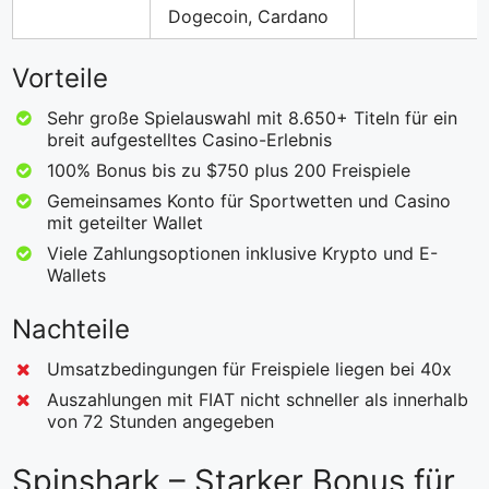
Dogecoin, Cardano
Vorteile
Sehr große Spielauswahl mit 8.650+ Titeln für ein
breit aufgestelltes Casino-Erlebnis
100% Bonus bis zu $750 plus 200 Freispiele
Gemeinsames Konto für Sportwetten und Casino
mit geteilter Wallet
Viele Zahlungsoptionen inklusive Krypto und E-
Wallets
Nachteile
Umsatzbedingungen für Freispiele liegen bei 40x
Auszahlungen mit FIAT nicht schneller als innerhalb
von 72 Stunden angegeben
Spinshark – Starker Bonus für