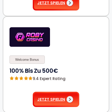
JETZT SPIELEN
Welcome Bonus
100% Bis Zu 500€
9.4 Expert Rating
JETZT SPIELEN