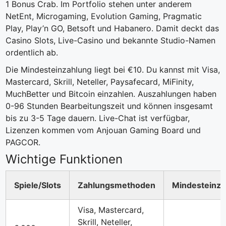
1 Bonus Crab. Im Portfolio stehen unter anderem
NetEnt, Microgaming, Evolution Gaming, Pragmatic
Play, Play’n GO, Betsoft und Habanero. Damit deckt das
Casino Slots, Live-Casino und bekannte Studio-Namen
ordentlich ab.
Die Mindesteinzahlung liegt bei €10. Du kannst mit Visa,
Mastercard, Skrill, Neteller, Paysafecard, MiFinity,
MuchBetter und Bitcoin einzahlen. Auszahlungen haben
0-96 Stunden Bearbeitungszeit und können insgesamt
bis zu 3-5 Tage dauern. Live-Chat ist verfügbar,
Lizenzen kommen vom Anjouan Gaming Board und
PAGCOR.
Wichtige Funktionen
Spiele/Slots
Zahlungsmethoden
Mindesteinza
Visa, Mastercard,
Skrill, Neteller,