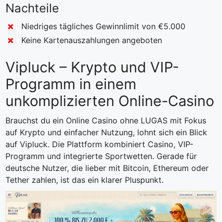
Nachteile
Niedriges tägliches Gewinnlimit von €5.000
Keine Kartenauszahlungen angeboten
Vipluck – Krypto und VIP-
Programm in einem
unkomplizierten Online-Casino
Brauchst du ein Online Casino ohne LUGAS mit Fokus
auf Krypto und einfacher Nutzung, lohnt sich ein Blick
auf Vipluck. Die Plattform kombiniert Casino, VIP-
Programm und integrierte Sportwetten. Gerade für
deutsche Nutzer, die lieber mit Bitcoin, Ethereum oder
Tether zahlen, ist das ein klarer Pluspunkt.