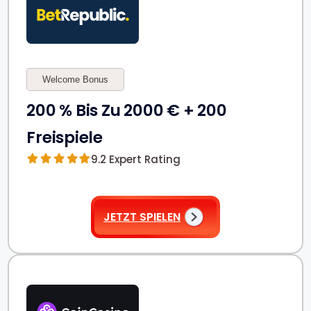
Welcome Bonus
200 % Bis Zu 2000 € + 200
Freispiele
9.2 Expert Rating
JETZT SPIELEN