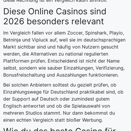
diese Rechnung ist ein Vergleich kaum sinnvoll.
Diese Online Casinos sind
2026 besonders relevant
Im Vergleich fallen vor allem Zoccer, Spinshark, Playio,
Betninja und Vipluck auf, weil sie im deutschsprachigen
Markt sichtbar sind und häufig von Nutzern gesucht
werden, die Alternativen zu national regulierten
Plattformen prüfen. Entscheidend ist nicht der Name
selbst, sondern wie sauber Einzahlungen, Verifizierung,
Bonusfreischaltung und Auszahlungen funktionieren.
Bei solchen Anbietern solltest du gezielt prüfen, ob
Einzahlungswege für Deutschland praktikabel sind, ob
der Support auf Deutsch oder zumindest gutem
Englisch antwortet und ob die Spielauswahl von
mehreren Studios stammt. Nur dann bekommst du
einen echten Vergleich statt bloßer Werbung.