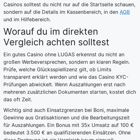
Casinos solltest du nicht nur auf die Startseite schauen,
sondern auf die Details im Kassenbereich, in den
AGB
und im Hilfebereich.
Worauf du im direkten
Vergleich achten solltest
Ein gutes Casino ohne LUGAS erkennst du nicht an
großen Werbeversprechen, sondern an klaren Regeln.
Prüfe, welche Glücksspiellizenz gilt, ob Limits
transparent erklärt werden und wie das Casino KYC-
Prüfungen abwickelt. Wenn Auszahlungen erst nach
mehreren zusätzlichen Dokumenten starten, kostet dich
das oft Zeit.
Wichtig sind auch Einsatzgrenzen bei Boni, maximale
Gewinne aus Gratisaktionen und die Bearbeitungszeit
für Auszahlungen. Ein Bonus mit 35x Umsatz auf 100 €
bedeutet 3.500 € an qualifizierenden Einsätzen. Ohne