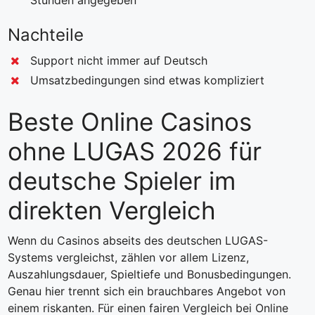
Stunden angegeben
Nachteile
Support nicht immer auf Deutsch
Umsatzbedingungen sind etwas kompliziert
Beste Online Casinos
ohne LUGAS 2026 für
deutsche Spieler im
direkten Vergleich
Wenn du Casinos abseits des deutschen LUGAS-
Systems vergleichst, zählen vor allem Lizenz,
Auszahlungsdauer, Spieltiefe und Bonusbedingungen.
Genau hier trennt sich ein brauchbares Angebot von
einem riskanten. Für einen fairen Vergleich bei Online