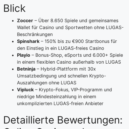
Blick
Zoccer
– Über 8.650 Spiele und gemeinsames
Wallet für Casino und Sportwetten ohne LUGAS-
Beschränkungen
Spinshark
– 150% bis zu €900 Startbonus für
den Einstieg in ein LUGAS-freies Casino
Playio
– Bonus-Shop, eSports und 6.000+ Spiele
in einem flexiblen Casino außerhalb von LUGAS
Betninja
– Hybrid-Plattform mit 30x
Umsatzbedingung und schnellen Krypto-
Auszahlungen ohne LUGAS
Vipluck
– Krypto-Fokus, VIP-Programm und
niedrige Mindesteinzahlung in einem
unkomplizierten LUGAS-freien Anbieter
Detaillierte Bewertungen: