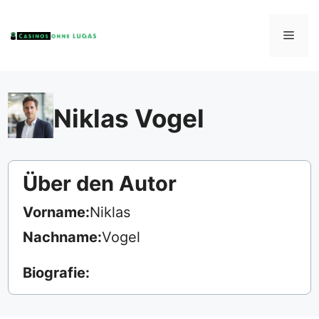
Zum
Inhalt
Men
springen
Niklas Vogel
Über den Autor
Vorname:
Niklas
Nachname:
Vogel
Biografie: